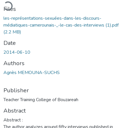
oading...
Files
les-représentations-sexuées-dans-les-discours-
médiatiques-camerounais-_-le-cas-des-interviews (1).pdf
(2.2 MB)
Date
2014-06-10
Authors
Agnès MEMOUNA-SUCHS
Publisher
Teacher Training College of Bouzareah
Abstract
Abstract :
The author analyzes around fifty interviews published in