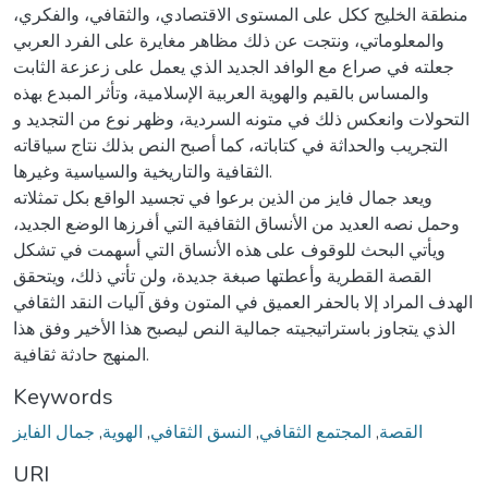
منطقة الخليج ككل على المستوى الاقتصادي، والثقافي، والفكري،
والمعلوماتي، ونتجت عن ذلك مظاهر مغايرة على الفرد العربي
جعلته في صراع مع الوافد الجديد الذي يعمل على زعزعة الثابت
والمساس بالقيم والهوية العربية الإسلامية، وتأثر المبدع بهذه
التحولات وانعكس ذلك في متونه السردية، وظهر نوع من التجديد و
التجريب والحداثة في كتاباته، كما أصبح النص بذلك نتاج سياقاته
الثقافية والتاريخية والسياسية وغيرها.
ويعد جمال فايز من الذين برعوا في تجسيد الواقع بكل تمثلاته
وحمل نصه العديد من الأنساق الثقافية التي أفرزها الوضع الجديد،
ويأتي البحث للوقوف على هذه الأنساق التي أسهمت في تشكل
القصة القطرية وأعطتها صبغة جديدة، ولن تأتي ذلك، ويتحقق
الهدف المراد إلا بالحفر العميق في المتون وفق آليات النقد الثقافي
الذي يتجاوز باستراتيجيته جمالية النص ليصبح هذا الأخير وفق هذا
المنهج حادثة ثقافية.
Keywords
جمال الفايز
,
الهوية
,
النسق الثقافي
,
المجتمع الثقافي
,
القصة
URI