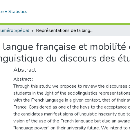
ce
Statistics
uméro Spécial
Représentations de la langue française et mobilité estudiantine vers la France : Étude sociolinguistique du discours des étudiants algériens
langue française et mobilité 
nguistique du discours des ét
Abstract
Abstract :
Through this study, we propose to review the discourses 
students in the light of the sociolinguistics representation
with the French language in a given context, that of their s
France. Considered as one of the keys to the acceptance o
the candidates manifest signs of linguistic insecurity due t
vision of the use of the French language but also an aware
"language power" on their university future. We intend to