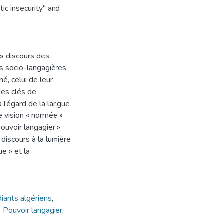
tic insecurity" and
s discours des
ns socio-langagières
é, celui de leur
des clés de
à l’égard de la langue
e vision « normée »
ouvoir langagier »
 discours à la lumière
ue » et la
iants algériens
,
,
Pouvoir langagier
,