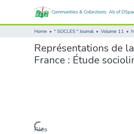
Communities & Collections
All of DSpa
Home
" SOCLES " Journal
Volume 11
N
Représentations de la 
France : Étude socioli
Loading...
Files