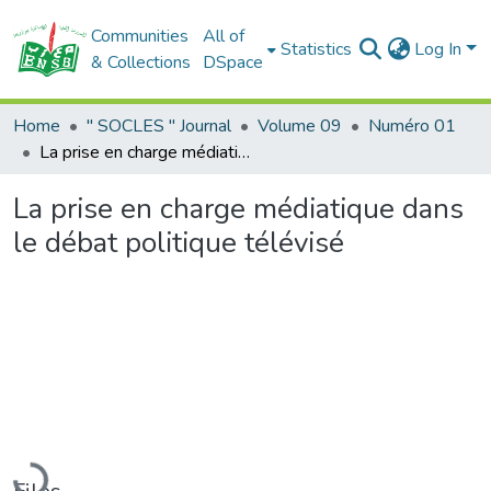
Communities
All of
Statistics
Log In
& Collections
DSpace
Home
" SOCLES " Journal
Volume 09
Numéro 01
La prise en charge médiatique dans le débat politique télévisé
La prise en charge médiatique dans
le débat politique télévisé
Loading...