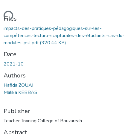
ding...
Files
impacts-des-pratiques-pédagogiques-sur-les-
compétences-lecturo-scripturales-des-étudiants.-cas-du-
modules-psl..pdf
(320.44 KB)
Date
2021-10
Authors
Hafida ZOUAI
Malika KEBBAS
Publisher
Teacher Training College of Bouzareah
Abstract