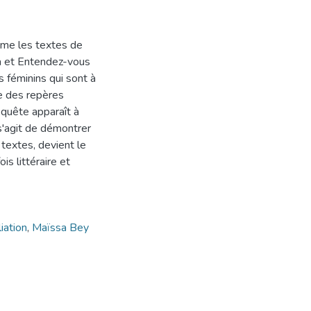
nime les textes de
à et Entendez-vous
 féminins qui sont à
se des repères
e quête apparaît à
l s'agit de démontrer
textes, devient le
ois littéraire et
liation
,
Maïssa Bey