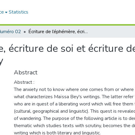
ce
Statistics
uméro 02
Écriture de l’éphémère, écriture de soi et écriture de la perte dans les œuvres de Maïssa Bey
, écriture de soi et écriture d
y
Abstract
Abstract :
The anxiety not to know where one comes from or where o
what characterizes Maïssa Bey's writings. The latter refer
who are in quest of a liberating word which will free them f
(cultural, geographical and linguistic). This quest is revea
of wandering. The purpose of the following article is to 
thematic which studies texts with scrutiny, becomes the dr
writing which is both literary and linguistic.