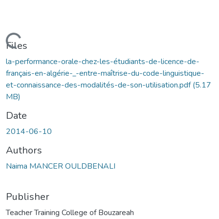
Loading...
Files
la-performance-orale-chez-les-étudiants-de-licence-de-
français-en-algérie-_-entre-maîtrise-du-code-linguistique-
et-connaissance-des-modalités-de-son-utilisation.pdf
(5.17
MB)
Date
2014-06-10
Authors
Naima MANCER OULDBENALI
Publisher
Teacher Training College of Bouzareah