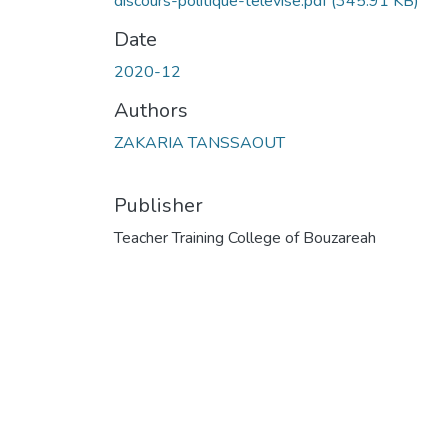
discours-politique-télévisé.pdf
(345.91 KB)
Date
2020-12
Authors
ZAKARIA TANSSAOUT
Publisher
Teacher Training College of Bouzareah