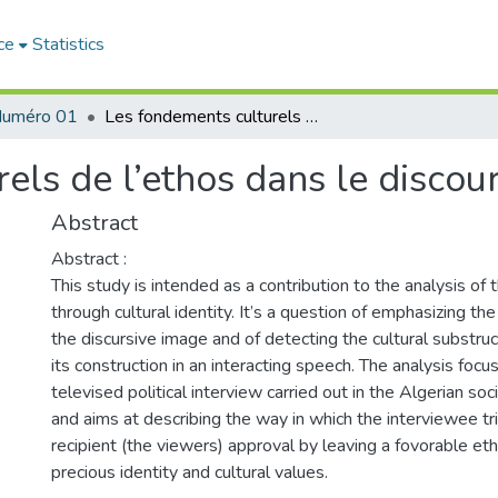
ce
Statistics
uméro 01
Les fondements culturels de l’ethos dans le discours politique télévisé
ls de l’ethos dans le discour
Abstract
Abstract :
This study is intended as a contribution to the analysis of 
through cultural identity. It’s a question of emphasizing the
the discursive image and of detecting the cultural substruc
its construction in an interacting speech. The analysis focu
televised political interview carried out in the Algerian soc
and aims at describing the way in which the interviewee tr
recipient (the viewers) approval by leaving a fovorable e
precious identity and cultural values.