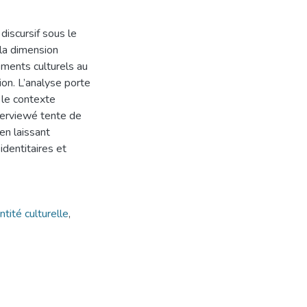
discursif sous le
r la dimension
ements culturels au
ion. L’analyse porte
 le contexte
interviewé tente de
en laissant
identitaires et
ntité culturelle
,