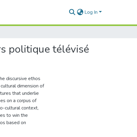
Log In
s politique télévisé
the discursive ethos
 cultural dimension of
tures that underlie
ses on a corpus of
io-cultural context,
ies to win the
thos based on