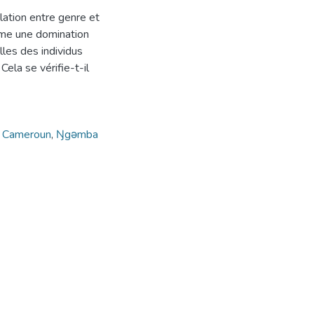
elation entre genre et
mme une domination
les des individus
Cela se vérifie-t-il
,
Cameroun
,
Ŋgǝmba