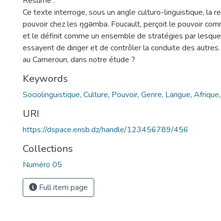
Résumé :
Ce texte interroge, sous un angle culturo-linguistique, la r
pouvoir chez les ŋgǝmba. Foucault, perçoit le pouvoir co
et le définit comme un ensemble de stratégies par lesquel
essayent de diriger et de contrôler la conduite des autres. 
au Cameroun, dans notre étude ?
Keywords
Sociolinguistique
,
Culture
,
Pouvoir
,
Genre
,
Langue
,
Afrique
URI
https://dspace.ensb.dz/handle/123456789/456
Collections
Numéro 05
Full item page