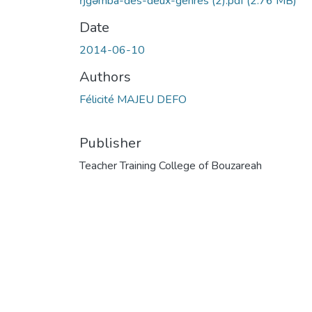
ŋgǝmba-des-deux-genres (2).pdf
(2.76 MB)
Date
2014-06-10
Authors
Félicité MAJEU DEFO
Publisher
Teacher Training College of Bouzareah