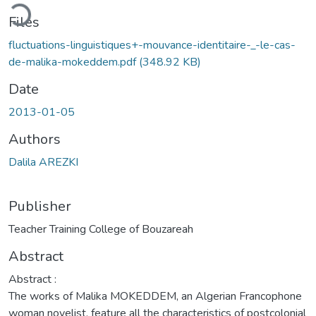
ading...
Files
fluctuations-linguistiques+-mouvance-identitaire-_-le-cas-
de-malika-mokeddem.pdf
(348.92 KB)
Date
2013-01-05
Authors
Dalila AREZKI
Publisher
Teacher Training College of Bouzareah
Abstract
Abstract :
The works of Malika MOKEDDEM, an Algerian Francophone
woman novelist, feature all the characteristics of postcolonial