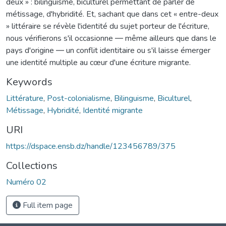
deux » : bilinguisme, biculturel permettant de parler de
métissage, d'hybridité. Et, sachant que dans cet « entre-deux
» littéraire se révèle l'identité du sujet porteur de l'écriture,
nous vérifierons s'il occasionne ― même ailleurs que dans le
pays d'origine ― un conflit identitaire ou s'il laisse émerger
une identité multiple au cœur d'une écriture migrante.
Keywords
Littérature
,
Post-colonialisme
,
Bilinguisme
,
Biculturel
,
Métissage
,
Hybridité
,
Identité migrante
URI
https://dspace.ensb.dz/handle/123456789/375
Collections
Numéro 02
Full item page