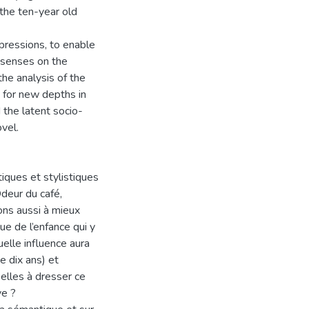
 the ten-year old
pressions, to enable
e senses on the
the analysis of the
w for new depths in
 the latent socio-
ovel.
iques et stylistiques
Odeur du café,
ons aussi à mieux
que de l’enfance qui y
uelle influence aura
e dix ans) et
elles à dresser ce
ve ?