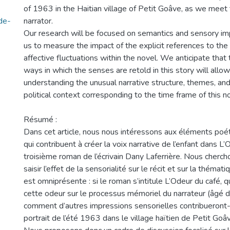
of 1963 in the Haitian village of Petit Goâve, as we meet
de-
narrator.
Our research will be focused on semantics and sensory im
us to measure the impact of the explicit references to th
affective fluctuations within the novel. We anticipate that 
ways in which the senses are retold in this story will allo
understanding the unusual narrative structure, themes, and
political context corresponding to the time frame of this n
Résumé :
Dans cet article, nous nous intéressons aux éléments poét
qui contribuent à créer la voix narrative de l’enfant dans L’
troisième roman de l’écrivain Dany Laferrière. Nous cherch
saisir l’effet de la sensorialité sur le récit et sur la thémati
est omniprésente : si le roman s’intitule L’Odeur du café, q
cette odeur sur le processus mémoriel du narrateur (âgé d
comment d’autres impressions sensorielles contribueront-
portrait de l’été 1963 dans le village haïtien de Petit Goâ