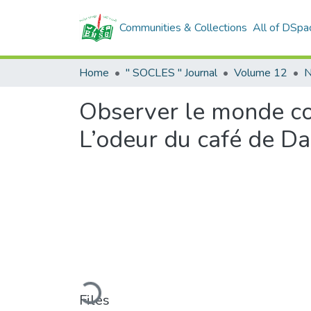
Communities & Collections
All of DSpa
Home
" SOCLES " Journal
Volume 12
N
Observer le monde co
L’odeur du café de Da
Loading...
Files