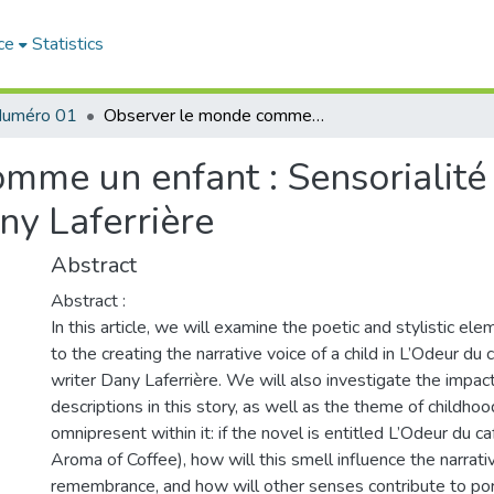
ce
Statistics
uméro 01
Observer le monde comme un enfant : Sensorialité et poétique dans L’odeur du café de Dany Laferrière
mme un enfant : Sensorialité
ny Laferrière
Abstract
Abstract :
In this article, we will examine the poetic and stylistic el
to the creating the narrative voice of a child in L’Odeur du c
writer Dany Laferrière. We will also investigate the impac
descriptions in this story, as well as the theme of childhoo
omnipresent within it: if the novel is entitled L’Odeur du ca
Aroma of Coffee), how will this smell influence the narrati
remembrance, and how will other senses contribute to po