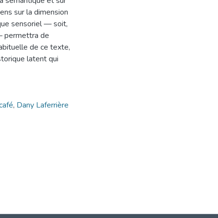
la sémantique et sur
 sens sur la dimension
que sensoriel — soit,
 — permettra de
abituelle de ce texte,
torique latent qui
café
,
Dany Laferrière