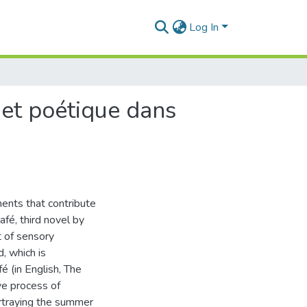
Log In
 et poétique dans
ements that contribute
afé, third novel by
t of sensory
d, which is
fé (in English, The
ve process of
rtraying the summer