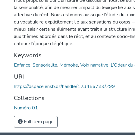
Nous proposons donc un cadre de discussion focalisé sur 
la sensorialité, afin de mesurer l’impact du lexique lié aux
affective du récit. Nous estimons aussi que l’étude du lexi
du vocabulaire explicitement lié aux sensations du corps
mieux saisir certains éléments ayant trait à la structure inh
aux thèmes abordés dans le récit, et au contexte socio-his
entoure l’époque diégétique.
Keywords
Enfance
,
Sensorialité
,
Mémoire
,
Voix narrative
,
L’Odeur du 
URI
https://dspace.ensb.dz/handle/123456789/299
Collections
Numéro 01
Full item page