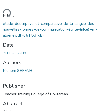
ding...
Files
étude-descriptive-et-comparative-de-la-langue-des-
nouvelles-formes-de-communication-écrite-(nfce)-en-
algérie.pdf
(661.83 KB)
Date
2013-12-09
Authors
Meriem SEFFAH
Publisher
Teacher Training College of Bouzareah
Abstract