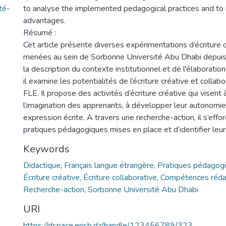
té-
to analyse the implemented pedagogical practices and to i
advantages.
Résumé :
Cet article présente diverses expérimentations d’écriture c
menées au sein de Sorbonne Université Abu Dhabi depuis
la description du contexte institutionnel et de l'élaboratio
il examine les potentialités de l’écriture créative et collab
FLE. Il propose des activités d’écriture créative qui visent 
l’imagination des apprenants, à développer leur autonomie 
expression écrite. A travers une recherche-action, il s’effo
pratiques pédagogiques mises en place et d’identifier leurs
Keywords
Didactique
,
Français langue étrangère
,
Pratiques pédagog
Écriture créative
,
Écriture collaborative
,
Compétences rédac
Recherche-action
,
Sorbonne Université Abu Dhabi
URI
https://dspace.ensb.dz/handle/123456789/323