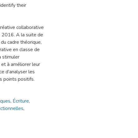
dentify their
réative collaborative
 2016. A la suite de
n du cadre théorique,
orative en classe de
à stimuler
et à améliorer leur
rce d’analyser les
 points positifs.
iques
,
Écriture
,
tionnelles
,