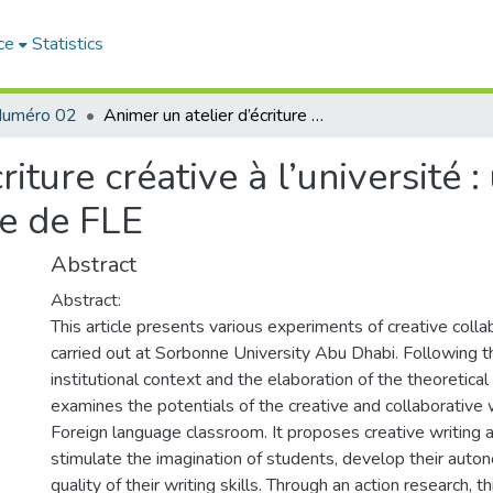
ce
Statistics
uméro 02
Animer un atelier d’écriture créative à l’université : une exploration pédagogique en classe de FLE
riture créative à l’université 
e de FLE
Abstract
Abstract:
This article presents various experiments of creative colla
carried out at Sorbonne University Abu Dhabi. Following th
institutional context and the elaboration of the theoretical
examines the potentials of the creative and collaborative w
Foreign language classroom. It proposes creative writing a
stimulate the imagination of students, develop their aut
quality of their writing skills. Through an action research, t