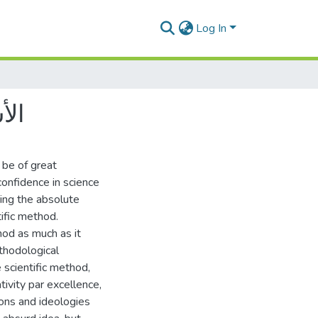
Log In
الأ
 be of great
confidence in science
ing the absolute
tific method.
od as much as it
thodological
 scientific method,
tivity par excellence,
sions and ideologies