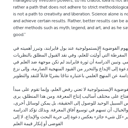
managed by Western powers, so his chaotic idea is not an
rather a path that does not adhere to strict methodological
is not a path to creativity and liberation. Science alone is n
and achieve certain results. Rather, better results can be 
other methods such as myth, legend, and art, and as he say
good.”
وم الفوضوية الإبستمولوجية عند بول فايرابند، وتبرز أهميته في
 المفرطة التي أُوليَت للعلم، وفي نقد القبول المطلق بالنظريات
لمي. وتبين الدراسة أن ثورة فايرابند لم تكن موجهة ضد العلم في
عوة إلى الإبداع والتحرر من القيود المنهجية الصارمة، وإلى نزع
اسة عن المنهج العلمي باعتباره نتاجًا بشريًا قابلاً للنقد والتطوير
وضوية الإبستمولوجية لا تعني رفض العلم، وإنما تقوم على مبدأ
انفتاح على مختلف أساليب إنتاج المعرفة. ومن هذا المنطلق، يرى
 ليس السبيل الوحيد للوصول إلى الحقيقة، بل يمكن لوسائل أخرى
الخيال، أن تسهم في توسيع آفاق المعرفة. وبذلك تؤكد الدراسة
 «كل شيء جائز» يعكس دعوة إلى حرية البحث والإبداع، لا إلى
الفوضى أو إنكار قيمة العلم