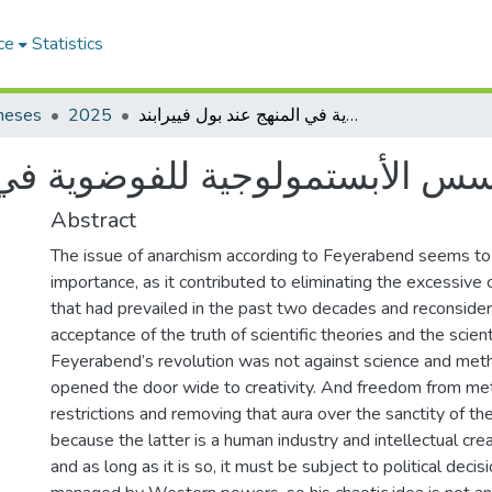
ce
Statistics
heses
2025
الأسس الأبستمولوجية للفوضوية في المنهج عند بول فييرابند
سس الأبستمولوجية للفوضوية في ا
Abstract
The issue of anarchism according to Feyerabend seems to
importance, as it contributed to eliminating the excessive 
that had prevailed in the past two decades and reconsider
acceptance of the truth of scientific theories and the scien
Feyerabend’s revolution was not against science and meth
opened the door wide to creativity. And freedom from me
restrictions and removing that aura over the sanctity of the
because the latter is a human industry and intellectual crea
and as long as it is so, it must be subject to political deci