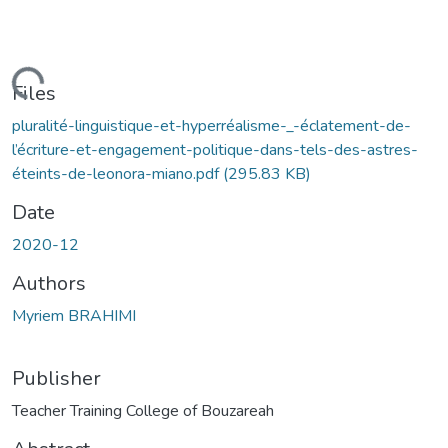
Loading...
Files
pluralité-linguistique-et-hyperréalisme-_-éclatement-de-
l’écriture-et-engagement-politique-dans-tels-des-astres-
éteints-de-leonora-miano.pdf
(295.83 KB)
Date
2020-12
Authors
Myriem BRAHIMI
Publisher
Teacher Training College of Bouzareah