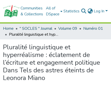
Communities
All of
Statistics
Log In
& Collections
DSpace
Home
" SOCLES " Journal
Volume 09
Numéro 01
Pluralité linguistique et hyperréalisme : éclatement de l’écriture et engagement politique Dans Tels des astres éteints de Leonora Miano
Pluralité linguistique et
hyperréalisme : éclatement de
l’écriture et engagement politique
Dans Tels des astres éteints de
Leonora Miano