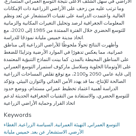
الأراضي في سهل الشلف الأعلى نتيجة التوسع العمراني المتسارع،
وما ترتب عليه من زحف على الأراضي الزراعية ذات الإمكانات
العالية. واعتمدت الدراسة على تقنيات الاستشعار عن بُعد ونظم
المعلومات الجغرافية لرصد وتحليل التغيرات المكانية والزمانية
للتوسع الحضري خلال الفترة الممتدة من 1985 إلى 2020، مع
اتخاذ مدينة خميس مليانة نموذجًا للدراسة.
وأظهرت النتائج تحولًا ملحوظًا للأراضي الزراعية إلى مناطق
عمرانية، مما يعكس تدهورًا في الموارد الأرضية وتزايدًا للضغط
على المناطق المحيطة بالمدن. كما بينت النماذج التنبؤية المعتمدة
على الأوتوماتا الخلوية وسلاسل ماركوف استمرار التوسع العمراني
إلى غاية عامي 2050 و2100، مع توقع تقلص المساحات الزراعية
الصالحة للإنتاج، بما قد يهدد الأمن الغذائي والتوازن البيئي. وتؤكد
الدراسة أهمية اعتماد تخطيط عمراني مستدام، ووضع حدود
للتوسع الحضري، والاستفادة من التقنيات الجغرافية الحديثة لدعم
اتخاذ القرار وحماية الأراضي الزراعية
Keywords
الغطاء
,
السياسة الزراعية
,
التهيئة العمرانية
,
التوسع العمراني
خميس مليانة
,
الاستشعار عن بعد
,
الأرضي