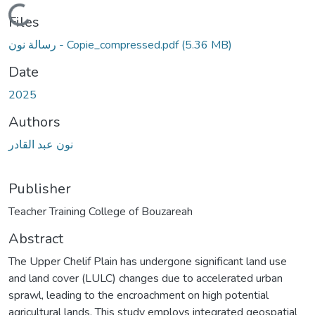
Loading...
Files
رسالة نون - Copie_compressed.pdf
(5.36 MB)
Date
2025
Authors
نون عبد القادر
Publisher
Abstract
The Upper Chelif Plain has undergone significant land use
and land cover (LULC) changes due to accelerated urban
sprawl, leading to the encroachment on high potential
agricultural lands. This study employs integrated geospatial