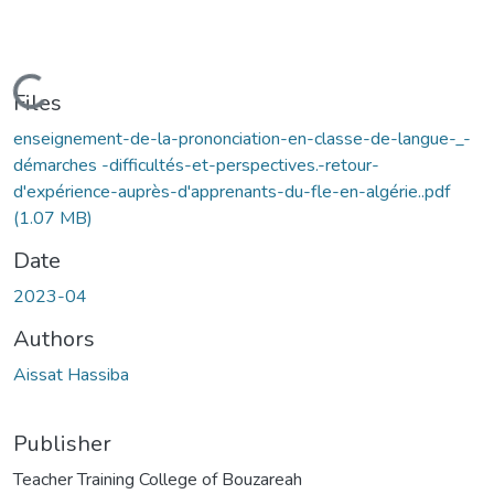
Loading...
Files
enseignement-de-la-prononciation-en-classe-de-langue-_-
démarches -difficultés-et-perspectives.-retour-
d'expérience-auprès-d'apprenants-du-fle-en-algérie..pdf
(1.07 MB)
Date
2023-04
Authors
Aissat Hassiba
Publisher
Teacher Training College of Bouzareah