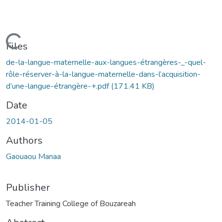
Loading...
Files
de-la-langue-maternelle-aux-langues-étrangères-_-quel-
rôle-réserver-à-la-langue-maternelle-dans-l’acquisition-
d’une-langue-étrangère-+.pdf
(171.41 KB)
Date
2014-01-05
Authors
Gaouaou Manaa
Publisher
Teacher Training College of Bouzareah