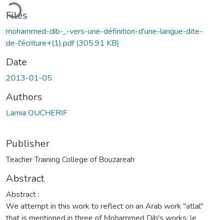
oading...
Files
mohammed-dib-_-vers-une-définition-d'une-langue-dite-
de-l'écriture+(1).pdf
(305.91 KB)
Date
2013-01-05
Authors
Lamia OUCHERIF
Publisher
Teacher Training College of Bouzareah
Abstract
Abstract :
We attempt in this work to reflect on an Arab work "atlal"
that is mentioned in three of Mohammed Dib's works: le