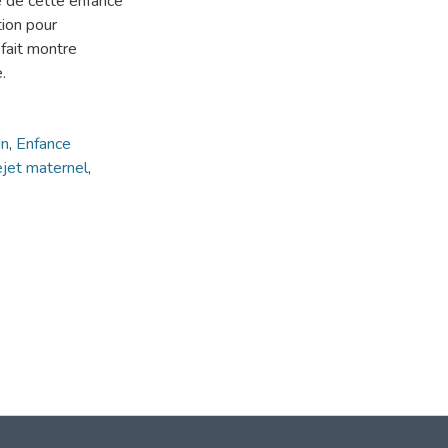
e de cette enfance
tion pour
 fait montre
.
on
,
Enfance
jet maternel
,