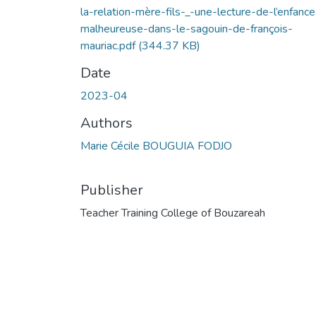
la-relation-mère-fils-_-une-lecture-de-l’enfance
malheureuse-dans-le-sagouin-de-françois-
mauriac.pdf
(344.37 KB)
Date
2023-04
Authors
Marie Cécile BOUGUIA FODJO
Publisher
Teacher Training College of Bouzareah