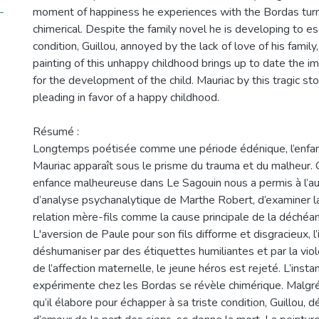
-
moment of happiness he experiences with the Bordas turn
chimerical. Despite the family novel he is developing to e
condition, Guillou, annoyed by the lack of love of his family,
painting of this unhappy childhood brings up to date the im
for the development of the child. Mauriac by this tragic 
pleading in favor of a happy childhood.
Résumé :
Longtemps poétisée comme une période édénique, l’enfan
Mauriac apparaît sous le prisme du trauma et du malheur.
enfance malheureuse dans Le Sagouin nous a permis à l’aun
d’analyse psychanalytique de Marthe Robert, d’examiner la
relation mère-fils comme la cause principale de la déchéan
L'aversion de Paule pour son fils difforme et disgracieux, l’i
déshumaniser par des étiquettes humiliantes et par la vio
de l’affection maternelle, le jeune héros est rejeté. L’insta
expérimente chez les Bordas se révèle chimérique. Malgré 
qu’il élabore pour échapper à sa triste condition, Guillou, 