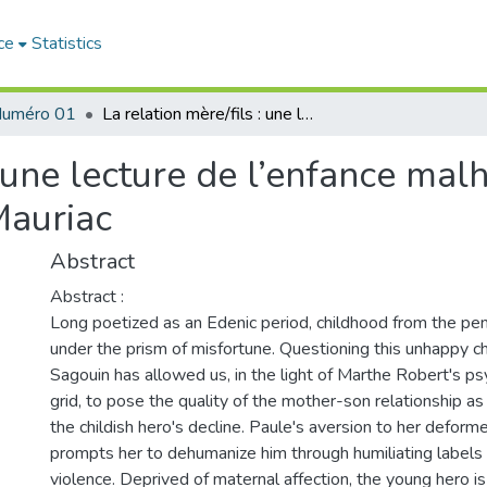
ce
Statistics
uméro 01
La relation mère/fils : une lecture de l’enfance malheureuse dans Le Sagouin de François Mauriac
 : une lecture de l’enfance ma
Mauriac
Abstract
Abstract :
Long poetized as an Edenic period, childhood from the pe
under the prism of misfortune. Questioning this unhappy ch
Sagouin has allowed us, in the light of Marthe Robert's ps
grid, to pose the quality of the mother-son relationship as
the childish hero's decline. Paule's aversion to her deform
prompts her to dehumanize him through humiliating labels 
violence. Deprived of maternal affection, the young hero is