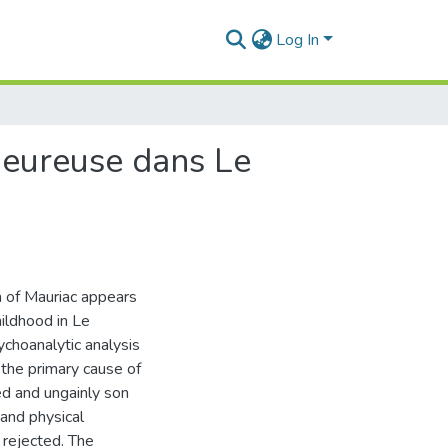
Log In
lheureuse dans Le
n of Mauriac appears
ildhood in Le
ychoanalytic analysis
 the primary cause of
ed and ungainly son
and physical
 rejected. The