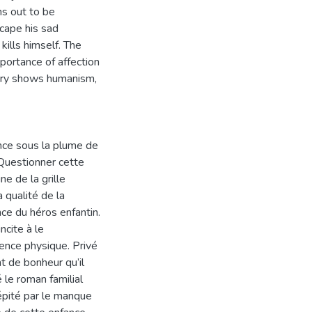
s out to be
scape his sad
 kills himself. The
portance of affection
story shows humanism,
ce sous la plume de
 Questionner cette
e de la grille
 qualité de la
ce du héros enfantin.
ncite à le
lence physique. Privé
nt de bonheur qu’il
le roman familial
dépité par le manque