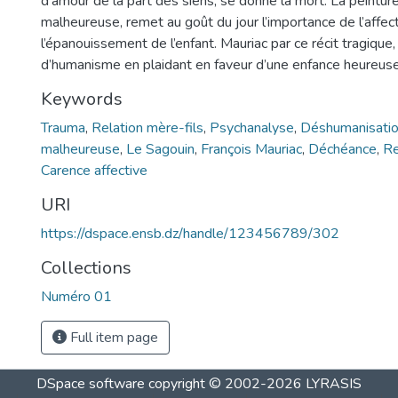
d’amour de la part des siens, se donne la mort. La peintur
malheureuse, remet au goût du jour l’importance de l’affec
l’épanouissement de l’enfant. Mauriac par ce récit tragique,
d’humanisme en plaidant en faveur d’une enfance heureuse
Keywords
Trauma
,
Relation mère-fils
,
Psychanalyse
,
Déshumanisati
malheureuse
,
Le Sagouin
,
François Mauriac
,
Déchéance
,
Re
Carence affective
URI
https://dspace.ensb.dz/handle/123456789/302
Collections
Numéro 01
Full item page
DSpace software
copyright © 2002-2026
LYRASIS