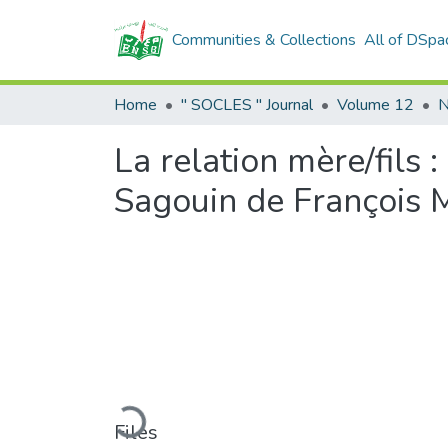
Communities & Collections
All of DSpa
Home
" SOCLES " Journal
Volume 12
N
La relation mère/fils
Sagouin de François 
Loading...
Files