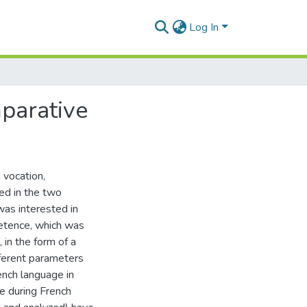
Log In
mparative
 vocation,
ed in the two
 was interested in
mpetence, which was
in the form of a
fferent parameters
ench language in
ce during French