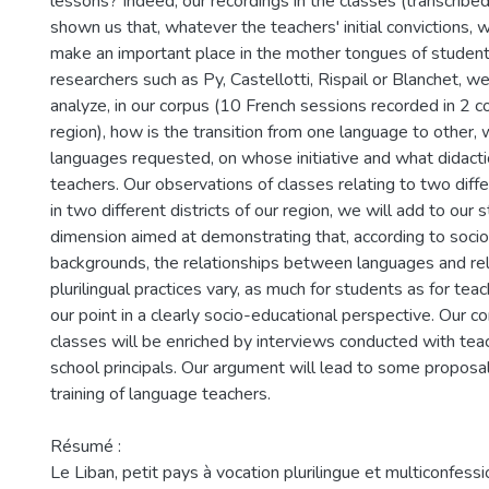
lessons? Indeed, our recordings in the classes (transcribe
shown us that, whatever the teachers' initial convictions, 
make an important place in the mother tongues of students.
researchers such as Py, Castellotti, Rispail or Blanchet, we
analyze, in our corpus (10 French sessions recorded in 2 col
region), how is the transition from one language to other, 
languages requested, on whose initiative and what didact
teachers. Our observations of classes relating to two diff
in two different districts of our region, we will add to our
dimension aimed at demonstrating that, according to socio
backgrounds, the relationships between languages and rel
plurilingual practices vary, as much for students as for tea
our point in a clearly socio-educational perspective. Our co
classes will be enriched by interviews conducted with tea
school principals. Our argument will lead to some proposal
training of language teachers.
Résumé :
Le Liban, petit pays à vocation plurilingue et multiconfess