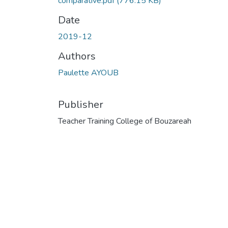
comparative.pdf
(776.15 KB)
Date
2019-12
Authors
Paulette AYOUB
Publisher
Teacher Training College of Bouzareah