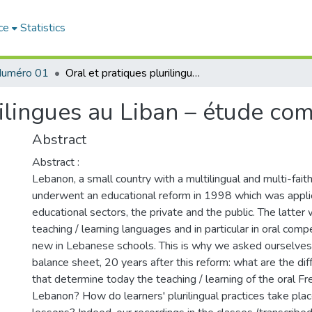
ce
Statistics
uméro 01
Oral et pratiques plurilingues au Liban – étude comparative
rilingues au Liban – étude co
Abstract
Abstract :
Lebanon, a small country with a multilingual and multi-faith
underwent an educational reform in 1998 which was appli
educational sectors, the private and the public. The latter
teaching / learning languages and in particular in oral co
new in Lebanese schools. This is why we asked ourselves, 
balance sheet, 20 years after this reform: what are the di
that determine today the teaching / learning of the oral Fr
Lebanon? How do learners' plurilingual practices take pla