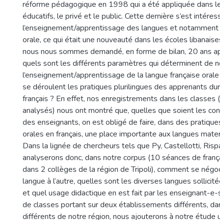
réforme pédagogique en 1998 qui a été appliquée dans l
éducatifs, le privé et le public. Cette dernière s’est intére
l’enseignement/apprentissage des langues et notamment
orale, ce qui était une nouveauté dans les écoles libanaise
nous nous sommes demandé, en forme de bilan, 20 ans ap
quels sont les différents paramètres qui déterminent de n
l’enseignement/apprentissage de la langue française oral
se déroulent les pratiques plurilingues des apprenants dur
français ? En effet, nos enregistrements dans les classes (
analysés) nous ont montré que, quelles que soient les con
des enseignants, on est obligé de faire, dans des pratiques
orales en français, une place importante aux langues mate
Dans la lignée de chercheurs tels que Py, Castellotti, Risp
analyserons donc, dans notre corpus (10 séances de franç
dans 2 collèges de la région de Tripoli), comment se négo
langue à l’autre, quelles sont les diverses langues sollicitées
et quel usage didactique en est fait par les enseignant-e
de classes portant sur deux établissements différents, da
différents de notre région, nous ajouterons à notre étude