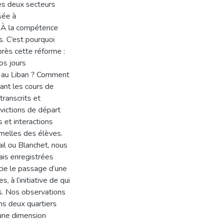
es deux secteurs
ssée à
 À la compétence
s. C’est pourquoi
rès cette réforme :
os jours
e au Liban ? Comment
ant les cours de
transcrits et
victions de départ
 et interactions
rnelles des élèves.
ail ou Blanchet, nous
ais enregistrées
cie le passage d’une
, à l’initiative de qui
-s. Nos observations
ns deux quartiers
 une dimension