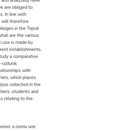
d and analyzed) have
we are obliged to
 In line with
 will therefore
leges in the Tripoli
what are the various
ic use is made by
erent establishments,
 study a comparative
-cultural
ationships with
chers, which places
rpus collected in the
chers, students and
s relating to the
ionnel, a connu une