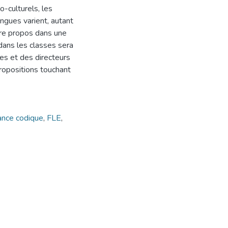
o-culturels, les
ingues varient, autant
tre propos dans une
 dans les classes sera
es et des directeurs
ropositions touchant
ance codique
,
FLE
,