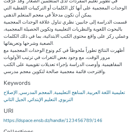
في تطوير تعليم المفردات لدى المتعلمين الصغار. وقد عُرّفت
الوحدات المعجمية على أنها كل الكلمات أو التركيبات اللفظية التي
يمكن أن تكون مدخلاً في معجم المتعلم الذهني.
قسمت الدراسة إلى جانبين: نظري تناول علاقة الوحدات المعجمية
بالبحوث اللغوية والنظريات التعليمية وتكوين الحصيلة المعجمية،
وعملي ركز على واقع محتوى الكتب الابتدائية، بما في ذلك الكلمات
الصعبة وشرحها وتعريفاتها.
أظهرت النتائج تطوراً ملحوظاً في كم ونوع الوحدات المعجمية مع
مرور الوقت، مع وجود بعض الثغرات في ترتيب الأولويات
المفاهيمية. وأوصت الدراسة بإجراء تعديلات تقويمية على الكتب
واقترحت قائمة معجمية صالحة لتكوين معجم مدرسي.
Keywords
تعليمية اللغة العربية
,
المناهج التعليمية
,
المعجم المدرسي
,
الإصلاح
التربوي
,
التعليم الإبتدائي
,
الجيل الثاني
URI
https://dspace.ensb.dz/handle/123456789/146
Collections