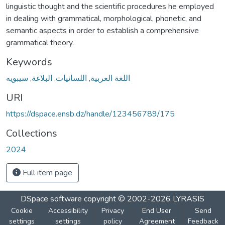
linguistic thought and the scientific procedures he employed
in dealing with grammatical, morphological, phonetic, and
semantic aspects in order to establish a comprehensive
Keywords
سيبويه
,
البلاغة
,
اللسانيات
,
اللغة العربية
URI
https://dspace.ensb.dz/handle/123456789/175
Collections
2024
Full item page
DSpace software
copyright © 2002-2026
LYRASIS
Cookie
Accessibility
Privacy
End User
Send
settings
settings
policy
Agreement
Feedback