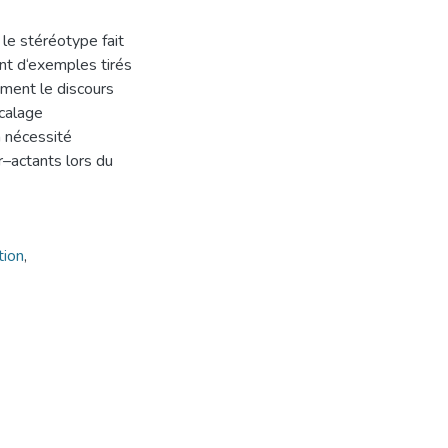
 le stéréotype fait
ant d‘exemples tirés
mment le discours
écalage
a nécessité
r–actants lors du
ion
,