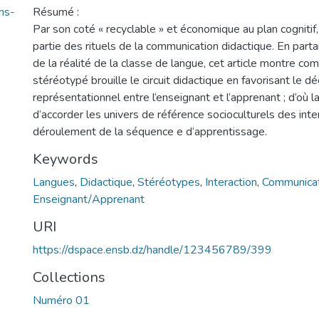
ns-
Résumé :
Par son coté « recyclable » et économique au plan cognitif,
partie des rituels de la communication didactique. En part
de la réalité de la classe de langue, cet article montre co
stéréotypé brouille le circuit didactique en favorisant le d
représentationnel entre l‘enseignant et l‘apprenant ; d‘où l
d‘accorder les univers de référence socioculturels des inte
déroulement de la séquence e d‘apprentissage.
Keywords
Langues
,
Didactique
,
Stéréotypes
,
Interaction
,
Communicat
Enseignant/Apprenant
URI
https://dspace.ensb.dz/handle/123456789/399
Collections
Numéro 01