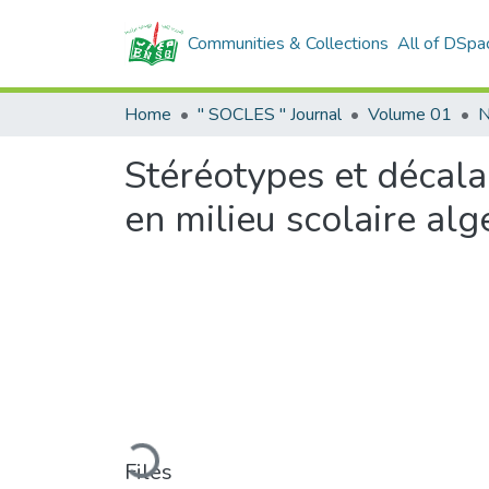
Communities & Collections
All of DSpa
Home
" SOCLES " Journal
Volume 01
N
Stéréotypes et décala
en milieu scolaire alg
Loading...
Files