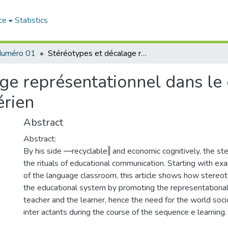
ce
Statistics
uméro 01
Stéréotypes et décalage représentationnel dans le discours didactique en milieu scolaire algérien
ge représentationnel dans le 
érien
Abstract
Abstract:
By his side ―recyclable‖ and economic cognitively, the ste
the rituals of educational communication. Starting with exa
of the language classroom, this article shows how stereo
the educational system by promoting the representation
teacher and the learner, hence the need for the world soci
inter actants during the course of the sequence e learning.