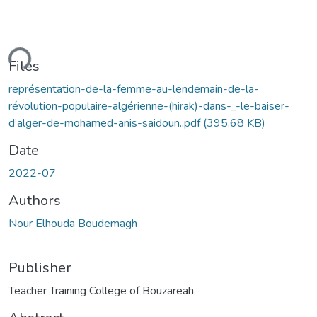
ding...
Files
représentation-de-la-femme-au-lendemain-de-la-
révolution-populaire-algérienne-(hirak)-dans-_-le-baiser-
d’alger-de-mohamed-anis-saidoun..pdf
(395.68 KB)
Date
2022-07
Authors
Nour Elhouda Boudemagh
Publisher
Teacher Training College of Bouzareah