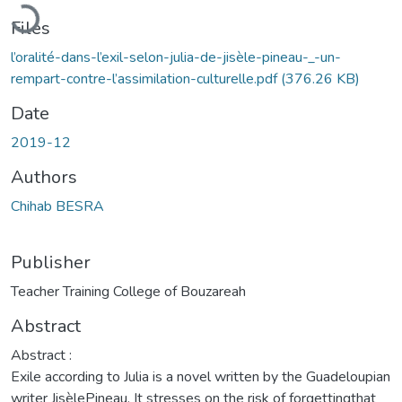
Loading...
Files
l’oralité-dans-l’exil-selon-julia-de-jisèle-pineau-_-un-
rempart-contre-l’assimilation-culturelle.pdf
(376.26 KB)
Date
2019-12
Authors
Chihab BESRA
Publisher
Teacher Training College of Bouzareah
Abstract
Abstract :
Exile according to Julia is a novel written by the Guadeloupian
writer JisèlePineau. It stresses on the risk of forgettingthat