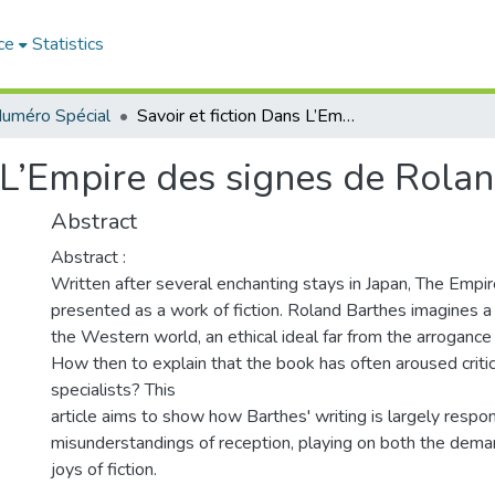
ce
Statistics
uméro Spécial
Savoir et fiction Dans L’Empire des signes de Roland Barthes
s L’Empire des signes de Rola
Abstract
Abstract :
Written after several enchanting stays in Japan, The Empir
presented as a work of fiction. Roland Barthes imagines 
the Western world, an ethical ideal far from the arrogance
How then to explain that the book has often aroused criti
specialists? This
article aims to show how Barthes' writing is largely respon
misunderstandings of reception, playing on both the deman
joys of fiction.