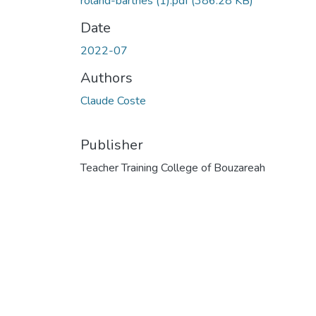
roland-barthes (1).pdf
(386.28 KB)
Date
2022-07
Authors
Claude Coste
Publisher
Teacher Training College of Bouzareah