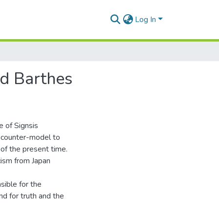
Log In
nd Barthes
e of Signsis
a counter-model to
 of the present time.
cism from Japan
sible for the
d for truth and the