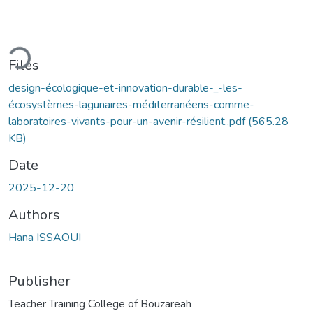
ding...
Files
design-écologique-et-innovation-durable-_-les-
écosystèmes-lagunaires-méditerranéens-comme-
laboratoires-vivants-pour-un-avenir-résilient..pdf
(565.28
KB)
Date
2025-12-20
Authors
Hana ISSAOUI
Publisher
Teacher Training College of Bouzareah