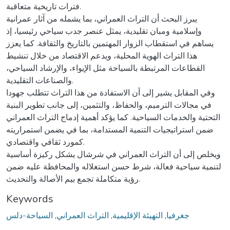
فترات تاريخية متعاقبة.
يبرز البحث أن التراث العمراني، بما يشمله من آثار عمرانية
وإسلامية ومبان تقليدية، يمثل عنصر جدب سياحي رئيسيا، إذ
يساهم في استقطاب الزوار المهتمين بالتاريخ والثقافة. كما يعزز
هذا التراث الهوية المحلية، ويدعم الاقتصاد من خلال تنشيط
القطاعات المرتبطة بالسياحة مثل الإيواء، والإرشاد السياحي،
والصناعات التقليدية.
وفي المقابل يشير إلى أن الاستفادة من هذا التراث تتطلب جهودا
في مجالات الترميم، والحفاظ، والتثمين، إلى جانب تطوير البنية
التحتية والخدمات السياحية. كما يؤكد أهمية إدماج التراث العمراني
ضمن استراتيجيات التنمية المستدامة، بما في يضمن استمراريته
كمورد ثقافي واقتصادي.
ويخلص إلى أن التراث العمراني في شرشال يشكل ركيزة أساسية
لتنمية سياحية فعالة، شرط حسن استغلاله والمحافظة عليه ضمن
رؤية متكاملة تجمع بيم الأصالة والتحديث.
Keywords
جغرفيا
,
التهيئة الإقليمية
,
التراث العمراني
,
السياحة-دلس