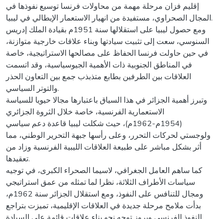
إقليم فزان مرحلة مهمة من محاولات فرنسا توسيع نفوذها في
المجال الصحراوي، مستفيدة من انهيار الاستعمار الإيطالي في ليبيا.
ومع حصول ليبيا على استقلالها سنة 1951م بقيادة الملك إدريس
السنوسي، سعت إلى تثبيت سيادتها وبناء علاقات خارجية متوازنة،
في حين حاولت فرنسا الحفاظ على مصالحها الاستراتيجية، خاصة
في المناطق الجنوبية ذات الأهمية الجيوسياسية، وقد اتسمت
العلاقات بين الطرفين بطابع متذبذب جمع بين التعاون الحذر
والتوتر السياسي.
وتبرز أهمية الجزائر في هذا السياق باعتبارها مجالا حيويا للسياسة
الاستعمارية الفرنسية، خاصة خلال الثروة الجزائري
(1954م-1962م)، حيث شكلت ليبيا قاعدة دعم سياسي
ولوجستي لحركات التحرر، وعلى رأسها جبهة التحرير الوطني، مما
أثر بشكل مباشر على طبيعة العلاقات الليبية الفرنسية وزاد من
تعقيدها.
كما ساهم العامل الجغرافي، لاسيما الصحراء الكبرى، في توجيه
سياسات الأطراف الثلاثة، نظرا لما تمثله من عمق استراتيجي
ومجال للتنافس على النفوذ، ومع استقلال الجزائر سنة 1962م،
بدأت ملامح مرحلة جديدة في العلاقات الإقليمية، تميزت بتراجع
النفوذ الفرنسي وبروز توجه نحو بناء علاقات قائمة على السيادة