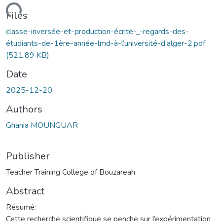
ading...
Files
classe-inversée-et-production-écrite-_-regards-des-
étudiants-de-1ère-année-lmd-à-l’université-d’alger-2.pdf
(521.89 KB)
Date
2025-12-20
Authors
Ghania MOUNGUAR
Publisher
Teacher Training College of Bouzareah
Abstract
Résumé:
Cette recherche scientifique se penche sur l’expérimentation