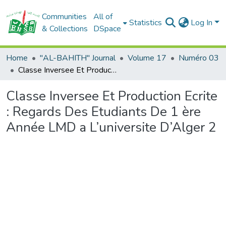
Communities
All of
Statistics
Log In
& Collections
DSpace
Home
"AL-BAHITH" Journal
Volume 17
Numéro 03
Classe Inversee Et Production Ecrite : Regards Des Etudiants De 1 ère Année LMD a L’universite D’Alger 2
Classe Inversee Et Production Ecrite
: Regards Des Etudiants De 1 ère
Année LMD a L’universite D’Alger 2