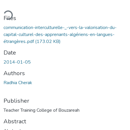
oading...
Files
communication-interculturelle-_-vers-la-valorisation-du-
capital-culturel-des-apprenants-algériens-en-langues-
étrangères..pdf
(173.02 KB)
Date
2014-01-05
Authors
Radhia Cherak
Publisher
Teacher Training College of Bouzareah
Abstract