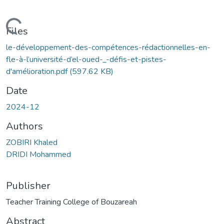
Loading...
Files
le-développement-des-compétences-rédactionnelles-en-
fle-à-l’université-d’el-oued-_-défis-et-pistes-
d'amélioration.pdf
(597.62 KB)
Date
2024-12
Authors
ZOBIRI Khaled
DRIDI Mohammed
Publisher
Teacher Training College of Bouzareah
Abstract